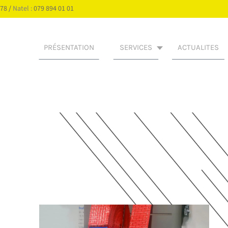
 78
/
Natel :
079 894 01 01
PRÉSENTATION
SERVICES
ACTUALITES