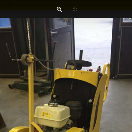
 78
/
Natel :
079 894 01 01
PRÉSENTATION
SERVICES
ACTUALITES
TIONS / REALISATIONS
Dépannage
Fabrication flexibles
Graissage